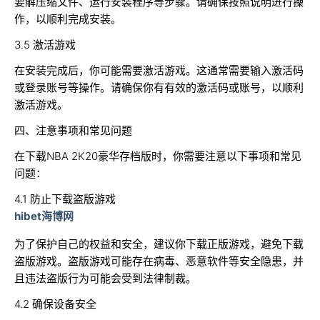
要解压缩文件、运行安装程序等步骤。请确保按照说明进行操
作，以顺利完成安装。
3.5 激活游戏
在安装完成后，你可能需要激活游戏。这通常需要输入激活码
或登录账号等操作。请确保你有有效的激活码或账号，以顺利
激活游戏。
四、注意事项和常见问题
在下载NBA 2K20豪华存档版时，你需要注意以下事项和常见
问题：
4.1 防止下载盗版游戏
hibet海博网
为了保护自己的权益和安全，建议你下载正版游戏，避免下载
盗版游戏。盗版游戏可能存在病毒、恶意软件等安全隐患，并
且违法盗版行为可能会受到法律制裁。
4.2 确保设备安全