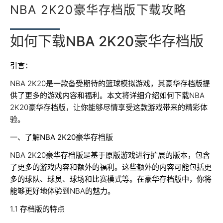
NBA 2K20豪华存档版下载攻略
如何下载NBA 2K20豪华存档版
引言：
NBA 2K20是一款备受期待的篮球模拟游戏，其豪华存档版提
供了更多的游戏内容和福利。本文将详细介绍如何下载NBA
2K20豪华存档版，让你能够尽情享受这款游戏带来的精彩体
验。
一、了解NBA 2K20豪华存档版
NBA 2K20豪华存档版是基于原版游戏进行扩展的版本，包含
了更多的游戏内容和额外的福利。这些额外的内容可能包括更
多的球队、球员、球场和比赛模式等。在豪华存档版中，你将
能够更好地体验到NBA的魅力。
1.1 存档版的特点