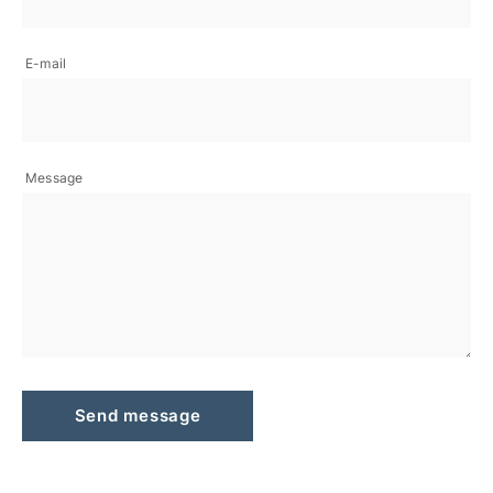
E-mail
Message
Send message